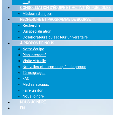
situ)
CONSOLIDATION D’ÉQUIPE ET ACTIVITÉS PUBLIQUES
Médecin d’un jour
RECHERCHE ET PROGRAMME DE BOURSE
Recherche
Surspécialisation
Collaborateurs du secteur universitaire
À PROPOS DE NOUS
Notre équipe
Plan interactif
Visite virtuelle
Nouvelles et communiqués de presse
Témoignages
FAQ
Médias sociaux
Faire un don
Nous joindre
NOUS JOINDRE
EN