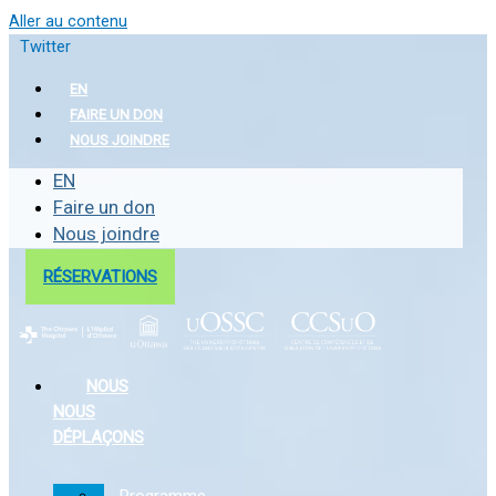
Aller au contenu
Twitter
EN
FAIRE UN DON
NOUS JOINDRE
EN
Faire un don
Nous joindre
RÉSERVATIONS
NOUS
NOUS
DÉPLAÇONS
Programme