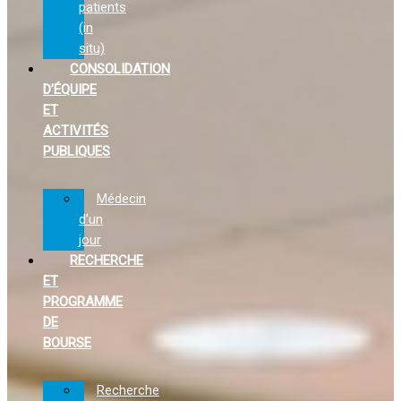
patients
(in
situ)
CONSOLIDATION
D’ÉQUIPE
ET
ACTIVITÉS
PUBLIQUES
Médecin
d’un
jour
RECHERCHE
ET
PROGRAMME
DE
BOURSE
Recherche