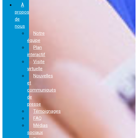
À
propos
de
nous
Notre
équipe
Plan
interactif
Visite
virtuelle
Nouvelles
et
communiqués
de
presse
Témoignages
FAQ
Médias
sociaux