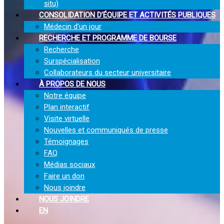
situ)
CONSOLIDATION D’ÉQUIPE ET ACTIVITÉS PUBLIQUES
Médecin d’un jour
RECHERCHE ET PROGRAMME DE BOURSE
Recherche
Surspécialisation
Collaborateurs du secteur universitaire
À PROPOS DE NOUS
Notre équipe
Plan interactif
Visite virtuelle
Nouvelles et communiqués de presse
Témoignages
FAQ
Médias sociaux
Faire un don
Nous joindre
NOUS JOINDRE
EN