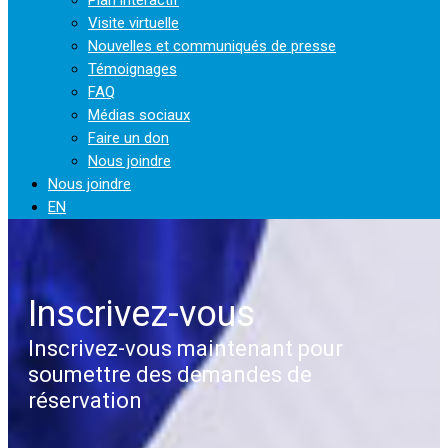
Visite virtuelle
Nouvelles et communiqués de presse
Témoignages
FAQ
Médias sociaux
Faire un don
Nous joindre
Nous joindre
EN
Inscrivez-vous
Inscrivez-vous maintenant pour
soumettre des demandes de
réservation