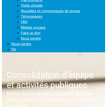
Visite virtuelle
Nouvelles et communiqués de presse
Témoignages
FAQ
Médias sociaux
Faire un don
Nous joindre
Nous joindre
EN
Consolidation d’équipe
et activités publiques
Misez sur la simulation pour assurer
votre perfectionnement professionnel
continu!