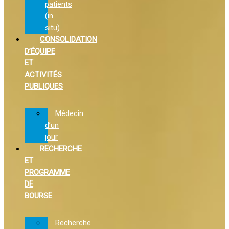
patients
(in
situ)
CONSOLIDATION
D’ÉQUIPE
ET
ACTIVITÉS
PUBLIQUES
Médecin
d’un
jour
RECHERCHE
ET
PROGRAMME
DE
BOURSE
Recherche