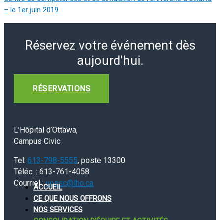
– le 1er juin 2019
Réservez votre événement dès
aujourd'hui.
RÉSERVATIONS
L’Hôpital d’Ottawa,
Campus Civic
Tel:
613-798-5555
, poste 13300
Téléc. : 613-761-4058
Courriel :
uossc@lho.ca
ACCUEIL
CE QUE NOUS OFFRONS
NOS SERVICES